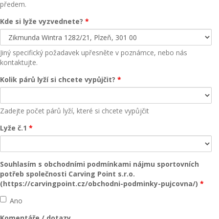
předem.
Kde si lyže vyzvednete?
*
Jiný specifický požadavek upřesněte v poznámce, nebo nás
kontaktujte.
Kolik párů lyží si chcete vypůjčit?
*
Zadejte počet párů lyží, které si chcete vypůjčit
Lyže č.1
*
Souhlasím s obchodními podmínkami nájmu sportovních
potřeb společnosti Carving Point s.r.o.
(https://carvingpoint.cz/obchodni-podminky-pujcovna/)
*
Ano
Komentáře / dotazy