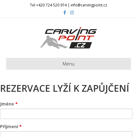
Tel +420 724 520 974 | info@carvingpoint.cz
Facebook
Instagram
Menu
REZERVACE LYŽÍ K ZAPŮJČENÍ
Jméno
*
Příjmení
*